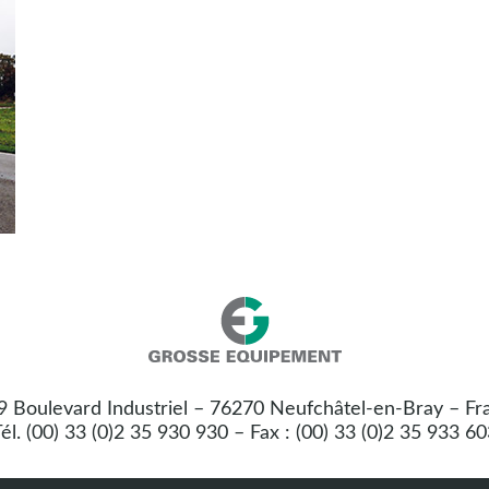
Nos
Grosse
coordonnées
Equipement
 9 Boulevard Industriel – 76270 Neufchâtel-en-Bray – Fr
:
él. (00) 33 (0)2 35 930 930 – Fax : (00) 33 (0)2 35 933 6