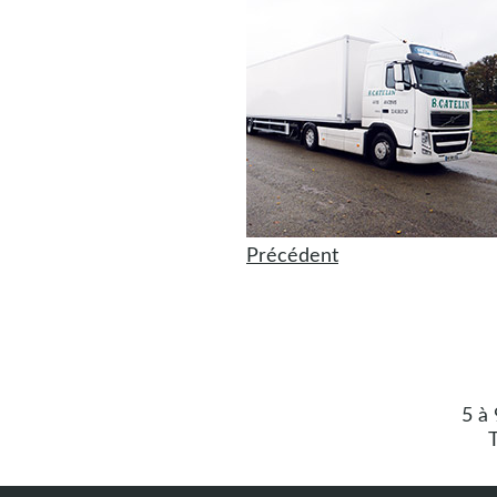
Précédent
5 à
T