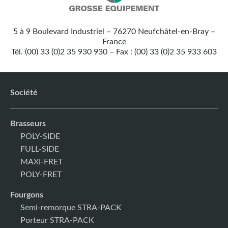
Nos
Grosse
coordonnées
Equipement
5 à 9 Boulevard Industriel – 76270 Neufchâtel-en-Bray –
:
France
Tél. (00) 33 (0)2 35 930 930 – Fax : (00) 33 (0)2 35 933 603
Société
Brasseurs
POLY-SIDE
FULL-SIDE
MAXI-FRET
POLY-FRET
Fourgons
Semi-remorque STRA-PACK
Porteur STRA-PACK