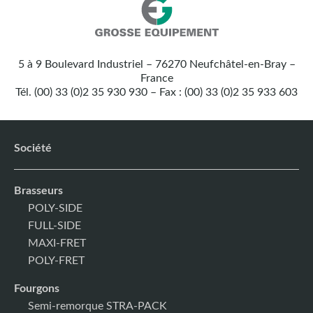
Nos
Grosse
coordonnées
Equipement
5 à 9 Boulevard Industriel – 76270 Neufchâtel-en-Bray –
:
France
Tél. (00) 33 (0)2 35 930 930 – Fax : (00) 33 (0)2 35 933 603
Société
Brasseurs
POLY-SIDE
FULL-SIDE
MAXI-FRET
POLY-FRET
Fourgons
Semi-remorque STRA-PACK