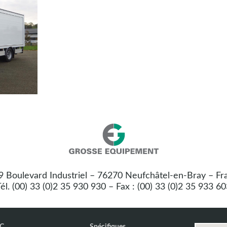
Nos
Grosse
coordonnées
Equipement
 9 Boulevard Industriel – 76270 Neufchâtel-en-Bray – Fr
:
él. (00) 33 (0)2 35 930 930 – Fax : (00) 33 (0)2 35 933 6