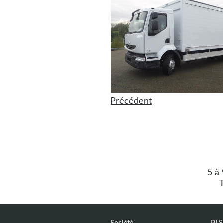
Précédent
5 à
T