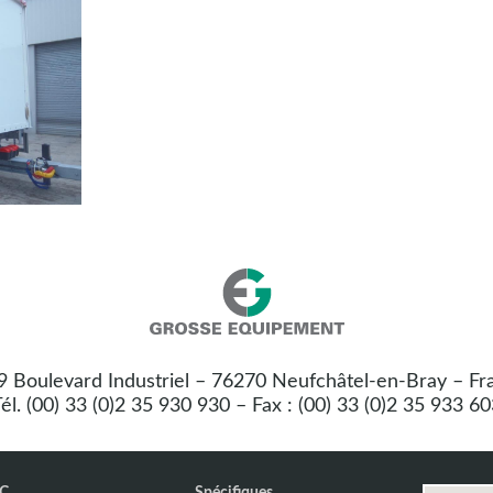
Nos
Grosse
coordonnées
Equipement
 9 Boulevard Industriel – 76270 Neufchâtel-en-Bray – Fr
:
él. (00) 33 (0)2 35 930 930 – Fax : (00) 33 (0)2 35 933 6