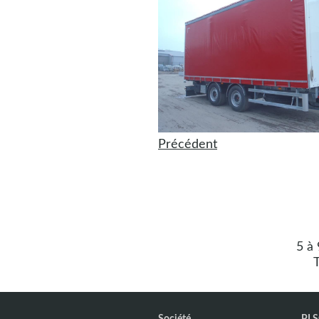
Précédent
5 à
T