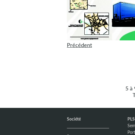
Précédent
5 à
T
Société
PL
Sem
Por