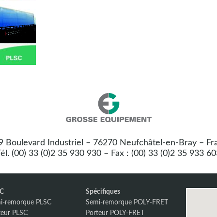
Nos
Grosse
coordonnées
Equipement
 9 Boulevard Industriel – 76270 Neufchâtel-en-Bray – Fr
:
él. (00) 33 (0)2 35 930 930 – Fax : (00) 33 (0)2 35 933 6
SC
Spécifiques
i-remorque PLSC
Semi-remorque POLY-FRET
teur PLSC
Porteur POLY-FRET