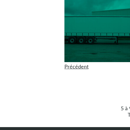
Précédent
5 à
T