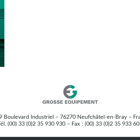
Nos
Grosse
coordonnées
Equipement
 9 Boulevard Industriel – 76270 Neufchâtel-en-Bray – Fr
:
él. (00) 33 (0)2 35 930 930 – Fax : (00) 33 (0)2 35 933 6