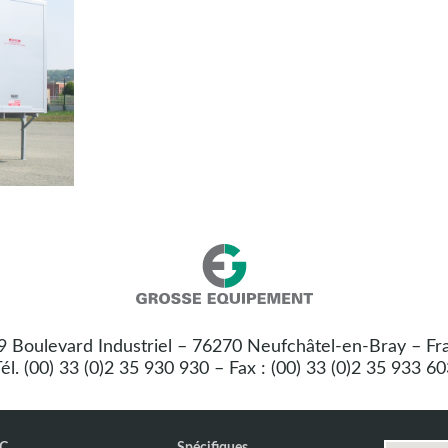
Nos
Grosse
coordonnées
Equipement
 9 Boulevard Industriel – 76270 Neufchâtel-en-Bray – Fr
:
él. (00) 33 (0)2 35 930 930 – Fax : (00) 33 (0)2 35 933 6