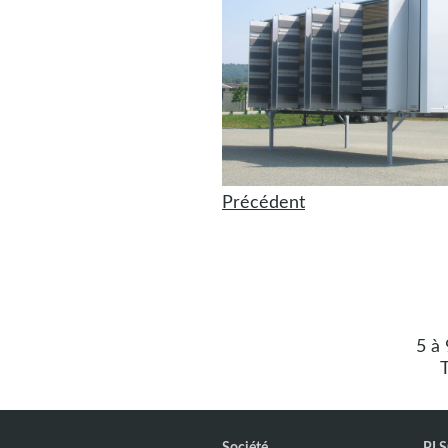
Précédent
5 à
T