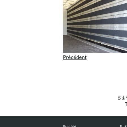
Précédent
5 à
T