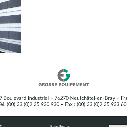
Nos
Grosse
coordonnées
Equipement
 9 Boulevard Industriel – 76270 Neufchâtel-en-Bray – Fr
:
él. (00) 33 (0)2 35 930 930 – Fax : (00) 33 (0)2 35 933 6