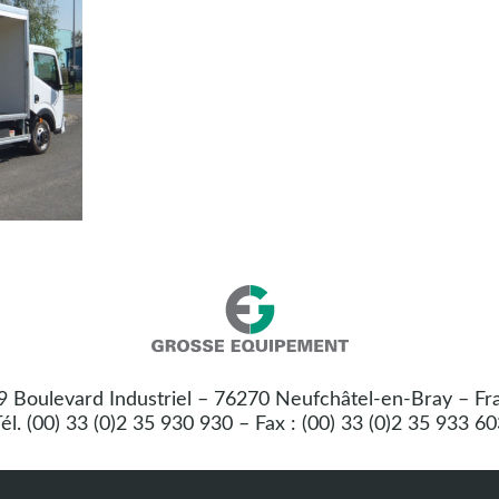
Nos
Grosse
coordonnées
Equipement
 9 Boulevard Industriel – 76270 Neufchâtel-en-Bray – Fr
:
él. (00) 33 (0)2 35 930 930 – Fax : (00) 33 (0)2 35 933 6