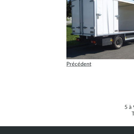
Précédent
5 à
T