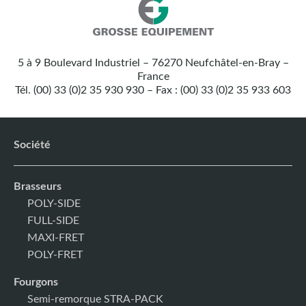
Nos
Grosse
coordonnées
Equipement
5 à 9 Boulevard Industriel – 76270 Neufchâtel-en-Bray –
:
France
Tél. (00) 33 (0)2 35 930 930 – Fax : (00) 33 (0)2 35 933 603
Société
Brasseurs
POLY-SIDE
FULL-SIDE
MAXI-FRET
POLY-FRET
Fourgons
Semi-remorque STRA-PACK