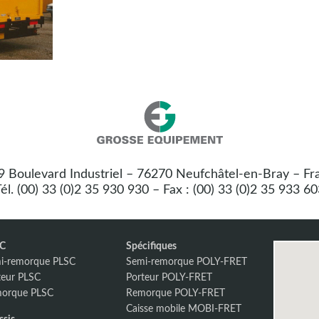
Nos
Grosse
coordonnées
Equipement
 9 Boulevard Industriel – 76270 Neufchâtel-en-Bray – Fr
:
él. (00) 33 (0)2 35 930 930 – Fax : (00) 33 (0)2 35 933 6
SC
Spécifiques
i-remorque PLSC
Semi-remorque POLY-FRET
teur PLSC
Porteur POLY-FRET
orque PLSC
Remorque POLY-FRET
Caisse mobile MOBI-FRET