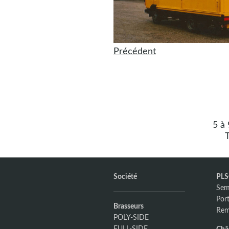
Précédent
5 à
T
Société
PL
Sem
Por
Brasseurs
Rem
POLY-SIDE
FULL-SIDE