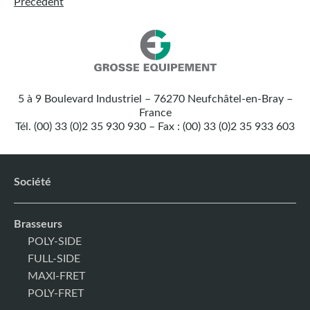
Précédent
Nos
Grosse
coordonnées
Equipement
5 à 9 Boulevard Industriel – 76270 Neufchâtel-en-Bray –
:
France
Tél. (00) 33 (0)2 35 930 930 – Fax : (00) 33 (0)2 35 933 603
Société
Brasseurs
POLY-SIDE
FULL-SIDE
MAXI-FRET
POLY-FRET