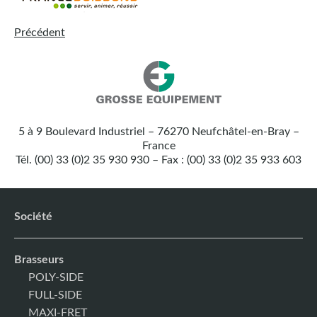
Précédent
Nos
Grosse
coordonnées
Equipement
5 à 9 Boulevard Industriel – 76270 Neufchâtel-en-Bray –
:
France
Tél. (00) 33 (0)2 35 930 930 – Fax : (00) 33 (0)2 35 933 603
Société
Brasseurs
POLY-SIDE
FULL-SIDE
MAXI-FRET