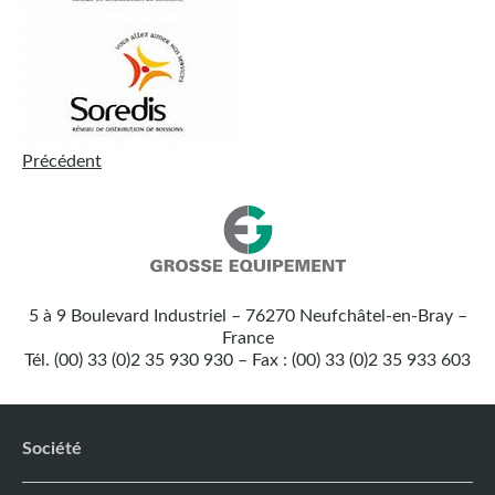
Précédent
Nos
Grosse
coordonnées
Equipement
5 à 9 Boulevard Industriel – 76270 Neufchâtel-en-Bray –
:
France
Tél. (00) 33 (0)2 35 930 930 – Fax : (00) 33 (0)2 35 933 603
Société